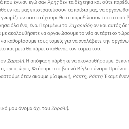
τά που έγιναν εγώ σαν
Άρης
δεν τα δέχτηκα και ούτε παρέδω
θούν και μας επιστρατεύσουν τα παιδιά μας, να οργα­νωθ
 γνω­ρίζουν που τα έχουμε θα τα παραδώσουν έπειτα από 
ήγησα όλα ένα, ένα. Περιμένω το
Ζαχα­ριάδη
αν και αυτός δ
α με ακολουθήσετε να οργανώσουμε το νέο αντάρτικο τώρα
ε να καθορίσουμε τους τομείς για να αναλάβετε την οργάνω
ο και μετά θα πάρει ο καθένας τον τομέα του.
τον
Ζαραλή
. Η απόφαση πάρθηκε να ακο­λουθήσουμε. Ξεκιν
τις τρεις ώρες. Φτάσαμε στο βουνό Βίγλα σύ­νορα Πριόνια 
ραστούμε όταν ακούμε μία φωνή,
Ράπτη, Ράπτη
! Έκαμε έν
δικό μου όνομα όχι του
Ζαραλή
.
.