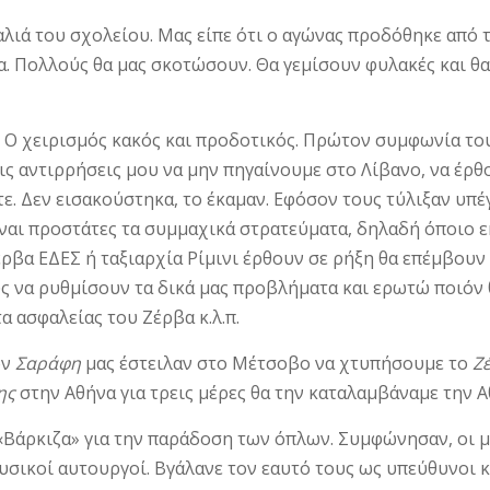
λιά του σχολείου. Μας είπε ότι ο αγώ­νας προδόθηκε από 
. Πολλούς θα μας σκοτώσουν. Θα γεμί­σουν φυλακές και θα 
 Ο χειρισμός κακός και προδοτι­κός. Πρώτον συμφωνία το
τις αντιρρήσεις μου να μην πηγαίνουμε στο Λίβανο, να έρ­θ
ε. Δεν εισακούστηκα, το έκαμαν. Εφόσον τους τύλιξαν υπέ
ίναι προστάτες τα συμμαχικά στρατεύματα, δηλαδή όποιο 
βα ΕΔΕΣ ή ταξιαρχία Ρίμινι έρθουν σε ρήξη θα επέμβουν 
 να ρυθμί­σουν τα δικά μας προβλήματα και ερωτώ ποιόν 
α ασφαλείας του Ζέρβα κ.λ.π.
ον
Σαράφη
μας έστειλαν στο Μέ­τσοβο να χτυπήσουμε το
Ζ
ης
στην Αθήνα για τρεις μέρες θα την κατα­λαμβάναμε την Α
 «Βάρκιζα» για την παράδοση των όπλων. Συμφώνησαν, οι μ
φυ­σικοί αυτουργοί. Βγάλανε τον εαυτό τους ως υπεύθυνοι 