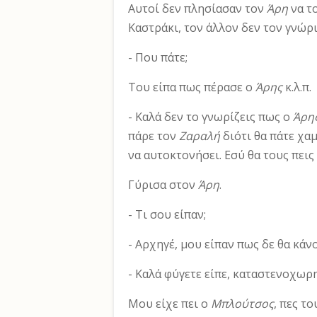
Αυτοί δεν πλησίασαν τον
Άρη
να το
Καστράκι, τον άλλον δεν τον γνώρι
- Που πάτε;
Του είπα πως πέρασε ο
Άρης
κ.λ.π.
- Καλά δεν το γνωρίζεις πως ο
Άρη
πάρε τον
Ζαραλή
διότι θα πάτε χα
να αυτοκτονήσει. Εσύ θα τους πεις
Γύρισα στον
Άρη
.
- Τι σου είπαν;
- Αρχηγέ, μου είπαν πως δε θα κάν
- Καλά φύγετε είπε, καταστενοχωρ
Μου είχε πει ο
Μπλούτσος
, πες τ