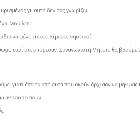
υρισμένος γι' αυτό δεν σας γνω­ρίζω.
ένα. Μου λέει:
διά να φάνε τίποτε; Είμαστε νη­στικοί.
ωμί, τυρί ότι μπόρεσαν. Συναγω­νιστή Μήτσιο θα βρούμε
ύμε, γιατί έπειτα από αυτά που ακούν άρχισαν να μην μας 
ω αν του το πουν.
ής
.