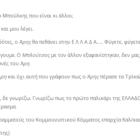
ο Μπούλκης που είναι κι άλλοι;
και μου λέγει.
δότες, ο
Άρης
θα πεθάνει στην Ε Λ Λ Α Δ Α....... Φύγετε, φύγετε 
γουμε. Ο
Μπλούτσος
με τον άλλον εξα­φανίστηκαν, δεν μας
ωνές του
Άρη
.
Άρη
και όχι αυτή που γράφουν πως ο
Άρης
πέρασε τα Τρίκα
 δε γνωρίζω. Γνωρίζω πως το πρώτο παλικάρι της ΕΛΛΑΔ
έρασμα.
ραμματεύς του Κομμουνιστικού Κόμμα­τος επαρχία Καλ/κας
της)