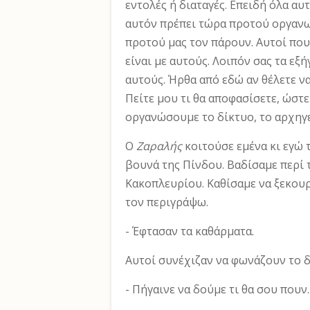
εντολές ή διαταγές. Επειδή όλα αυ
αυτόν πρέπει τώρα προτού οργανω
προτού μας τον πάρουν. Αυτοί που
είναι με αυτούς. Λοιπόν σας τα εξ
αυτούς. Ήρθα από εδώ αν θέλετε ν
Πείτε μου τι θα απο­φασίσετε, ώστ
οργανώσουμε το δίκτυο, το αρχηγεί
Ο
Ζαραλής
κοιτούσε εμένα κι εγώ 
βουνά της Πίνδου. Βαδί­σαμε περί 
Κακοπλευρίου. Καθίσαμε να ξεκου
τον περιγράψω.
- Έφτασαν τα καθάρματα.
Αυτοί συνέχιζαν να φωνάζουν το 
- Πήγαινε να δούμε τι θα σου πουν