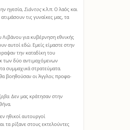
την ηγεσία,
Σιάντος
κ.λ.π. Ο λαός και
ατιμάσουν τις γυναίκες μας, τα
υ Λιβάνου για κυβέρνηση εθνικής
ουν αυτοί εδώ. Εμείς είμαστε στην
γραψαν την κατα­δίκη του
εκ των δύο αντιμαχόμενων
τα συμμαχικά στρα­τεύματα.
θα βοηθούσαν οι Άγγλοι; προφα­
έρβα
. Δεν μας κράτησαν στην
θήνα.
εν ηθικοί αυτουργοί
και τα ρίξανε στους εκτελούντες