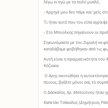
λέγω κι εγώ με το πολύ μυαλό,
- Αρχηγέ μου δεν πάμε και ’μείς στ
Τι ήταν αυτό που του είπα αγρίεψε 
- Στο Μπούλκης πηγαίνουν οι προ
Σηκωνόμαστε με τον
Ζαραλή
να φύ
καταλάβαμε φοβήθη­καν από τις φ
Αυτή είναι η πραγματικότητα του
Κόζιακα.
Ο
Άρης
σκοτώθηκε ή αυτοκτόνησε,
ποιους, βγάλτε μόνοι σας το συμπ
Ο Δάσκαλος
Χρ. Μπλούτσος
ήταν γ
Καπετάν Τσάκαλος (Δημήτριος Ράπ