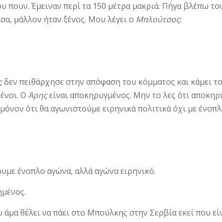
υ πουν. Έμειναν περί τα 150 μέ­τρα μα­κριά. Πήγα βλέπω τ
σα, μάλλον ήταν ξένος. Μου λέγει ο
Μπλού­τσος
:
ς
δεν πειθάρχησε στην απόφαση του κόμματος και κάμει το
μένοι. Ο
Άρης
είναι αποκηρυγμένος. Μην το λες ότι αποκηρύ
 μόνον ότι θα αγωνιστούμε ειρηνικά πολιτικά όχι με ένο­π
ουμε ένοπλο αγώνα, αλλά αγώνα ειρη­νικό.
ημένος.
ου άμα θέλει να πάει στο Μπούλκης στην Σερβία εκεί που είν